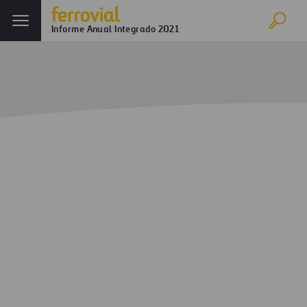
Informe Anual Integrado 2021
Inicio
Informe anual
Ferrovial en 2021
Evolución de los negocios
Anexo
Anexo I – Resultados por negocio