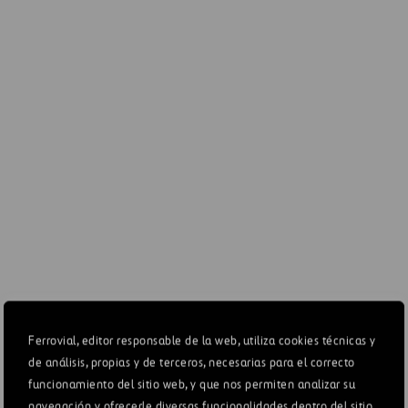
-43
-4
financiero
Resultado neto
51
2
Aportación a
23
1
Ferrovial*
* Activo integrado globalmente, contribución al resultado neto
(millones de euros). 53,67% participación.
I-77
Ferrovial, editor responsable de la web, utiliza cookies técnicas y
de análisis, propias y de terceros, necesarias para el correcto
(MILLONES DE
funcionamiento del sitio web, y que nos permiten analizar su
DÓLARES
DIC-21
DIC-20
AMERICANOS)
navegación y ofrecerle diversas funcionalidades dentro del sitio