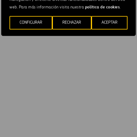
política de cookies
web. Para más información visita nuestra
.
Ventas
36
1
CONFIGURAR
RECHAZAR
ACEPTAR
RBE
20
Margen RBE
54,9%
24,9
RE
13
Margen RE
37,0%
3,6
Resultado
-12
-1
financiero
Resultado neto
2
-1