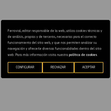
F. Construcción
-40
n.s
Otros
12
130,7 
Total RE
132
32,1 
Ferrovial, editor responsable de la web, utiliza cookies técnicas y
de análisis, propias y de terceros, necesarias para el correcto
funcionamiento del sitio web, y que nos permiten analizar su
navegación y ofrecerle diversas funcionalidades dentro del sitio
CARTERA EN 2021 Y VARIACIONES COMPARABLES VS. 2020:
política de cookies
web. Para más información visita nuestra
.
CONFIGURAR
RECHAZAR
ACEPTAR
La cartera alcanzó máximos históricos
de 12.216 millones
de euros (+7,4% en términos comparables frente a diciembre
2020). El segmento de obra civil continuó siendo el de