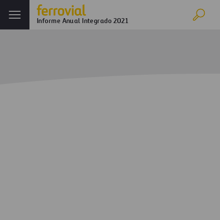
Informe Anual Integrado 2021
Inicio
Informe anual
Ferrovial en 2021
Construcción
Evolución de los negocios
Líneas de negocio