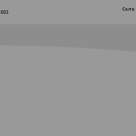
Carta 
2021
ipales Riesgos