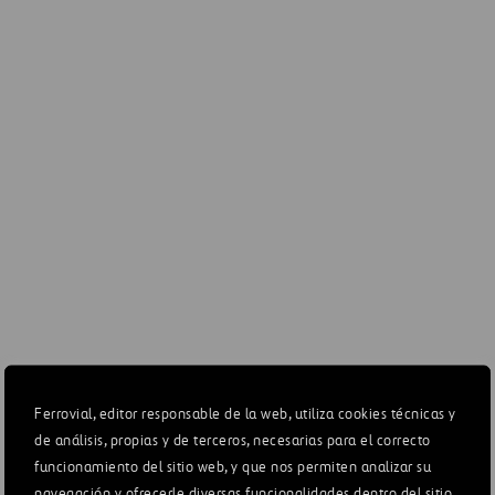
 otro lado, la pandemia está provocando una aceleración en la
encia hacia la digitalización en la interacción social (teletrabajo,
rcio electrónico, etc), con impacto potencial en los patrones de
lidad y, por tanto, en el rendimiento y valor de las
aestructuras que opera Ferrovial.
lgunos de los mercados en los que Ferrovial opera, la
uperación tras la pandemia viene marcada por movimientos
ticos y sociales, en algunos casos proteccionistas, que podrían
ocar cambios regulatorios que afectasen, a la gestión de los
vos y al desarrollo de futuros proyectos.
negociación del próximo periodo regulado del aeropuerto de
throw puede impactar en el valor del activo.
Ferrovial, editor responsable de la web, utiliza cookies técnicas y
de análisis, propias y de terceros, necesarias para el correcto
funcionamiento del sitio web, y que nos permiten analizar su
navegación y ofrecerle diversas funcionalidades dentro del sitio