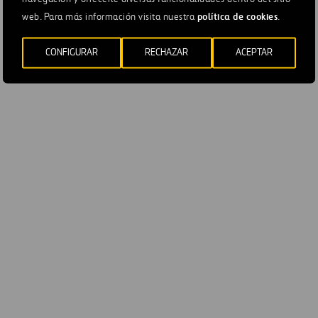
política de cookies
web. Para más información visita nuestra
.
un entorno económico altamente digitalizado e interconectado el
CONFIGURAR
RECHAZAR
ACEPTAR
sgo de ciberamenazas ha crecido de forma exponencial en los
imos años, incrementándose los ataques contra empresas y
vos críticos (Disrupción de Activo,
Phishing
, Robo de Identidad
tal, etc.)
ste contexto, las infraestructuras están expuestas a las
nazas existentes en el ciberespacio (mafias, agencias
ernamentales hostiles,
hacktivistas
,
insiders
, etc.) pudiendo
ctar en la normal operación de los activos, en su capacidad para
erar el valor esperado y en la reputación de la Compañía.
incremento de la demanda de mano de obra cualificada en las