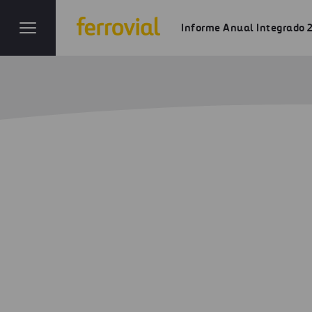
Informe Anual Integrado 
Principales Riesgos
Inicio
Informe anual
Riesgos
Princ