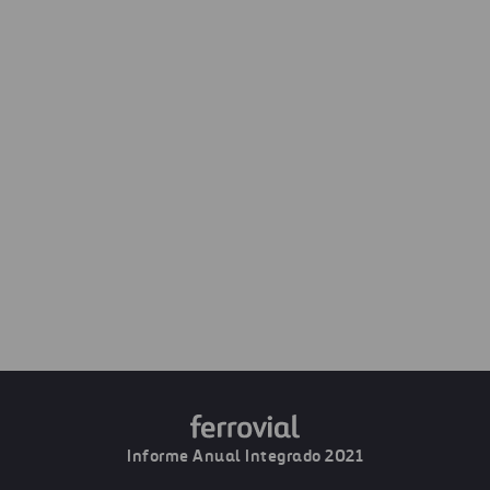
COMPARAR CON 2020
DESCARGAR
IMPRIMIR
Siguiente
Autopistas
Informe Anual Integrado 2021