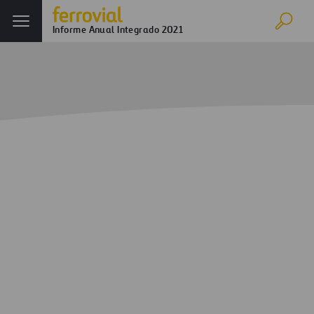
Informe Anual Integrado 2021
Inicio
Informe anual
Estrategia y creación de valor
Visión Global
Visión Global
Valor compartido
CREACIÓN DE VALOR