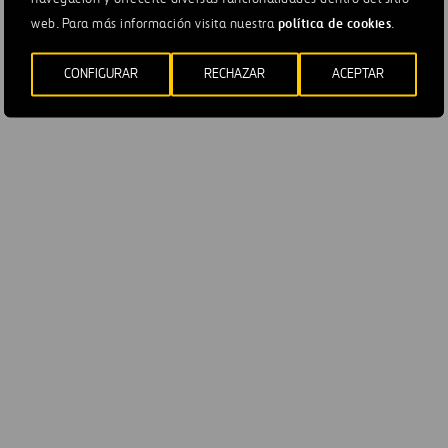
ión y género
política de cookies
web. Para más información visita nuestra
.
2020
2021
CONFIGURAR
RECHAZAR
ACEPTAR
Hombres
Mujere
42.892
15.059
15.64
15.245
9.939
4.222
5.946
4.480
674
783
705
60