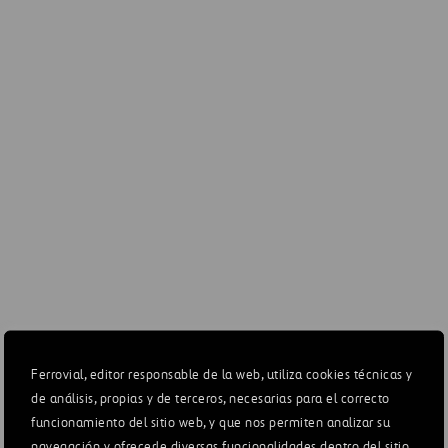
2.150,0
580,9
301,8
6.972,8
998,0
140,5
189,1
701,4
15.166,6
8.937,7
4.709,4
38.665,5
19
20.358,0
9,928,1
5.264,7
52.911,5
25
Ferrovial, editor responsable de la web, utiliza cookies técnicas y
en el Informe Anual Integrado 2020, página 153.
de análisis, propias y de terceros, necesarias para el correcto
funcionamiento del sitio web, y que nos permiten analizar su
navegación y ofrecerle diversas funcionalidades dentro del sitio