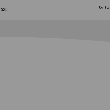
Carta 
2021
RI
 a Indicadores