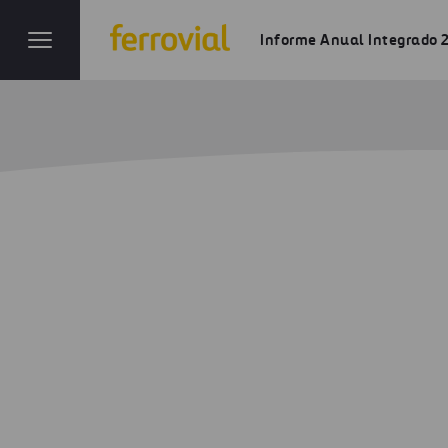
Informe Anual Integrado 
Anexo a Indicadores G
Inicio
Informe anual
Anexo
Anexo