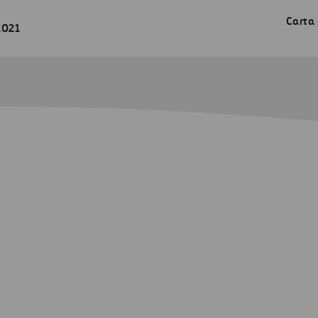
Carta 
2021
dad
rseguridad
dad del negocio