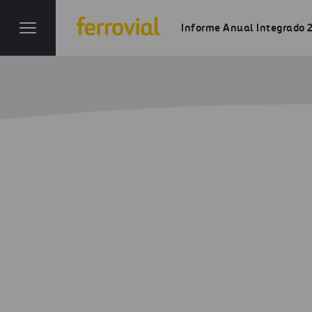
Informe Anual Integrado 
Ciberseguri
Inicio
Informe anual
Ferrovial en 2021
Cibe
Continui