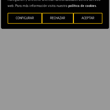
política de cookies
web. Para más información visita nuestra
.
co, el
Global
CISO reporta en el Consejo de Administración 
e la estrategia y del programa de seguridad, los principales
CONFIGURAR
RECHAZAR
ACEPTAR
se enfrenta Ferrovial y cómo están siendo gestionados. Tamb
toría y Control bajo demanda de ésta proporcionando informa
ama de seguridad, sobre el nivel de control interno, sobre los
ad y cómo están siendo gestionados.
ción de Ciberseguridad está impulsando un nuevo plan estra
de Ferrovial, que se espera esté completado a lo largo de 2
RIDAD
 una Política de General de Ciberseguridad, aprobada por el 
 negocio y compañías filiales. Se estructura en torno a un co
an la estrategia de negocio de Ferrovial.
nte el Modelo de Seguridad basado en organización, person
izado en un Cuerpo Normativo de Seguridad que toma como r