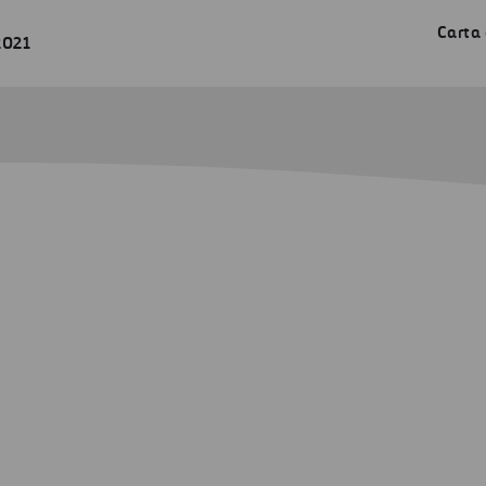
Carta 
2021
ad: entre los ODS y la ESG
lidad: entre los