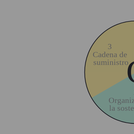
3
Cadena de
suministro
Organi
la sost