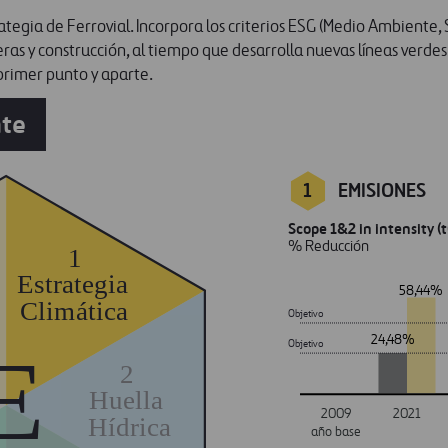
trategia de Ferrovial. Incorpora los criterios ESG (Medio Ambiente
ras y construcción, al tiempo que desarrolla nuevas líneas verdes
 primer punto y aparte.
nte
1
EMISIONES
Scope 1&2 in intensity (
% Reducción
1
Estrategia
58,44%
Climática
Objetivo
24,48%
Objetivo
E
2
Huella
2009
2021
Hídrica
año base