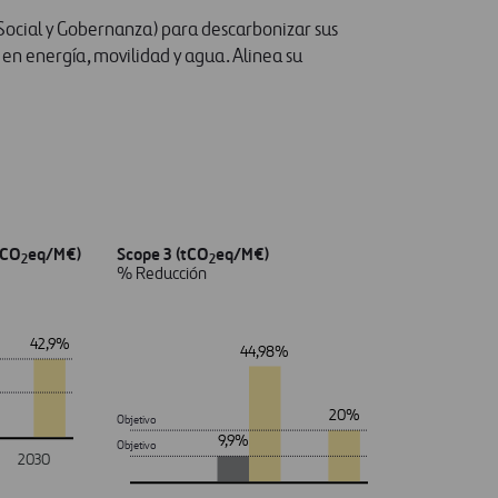
, Social y Gobernanza) para descarbonizar sus
 en energía, movilidad y agua. Alinea su
tCO
eq/M€)
Scope 3 (tCO
eq/M€)
2
2
% Reducción
42,9%
44,98%
20%
Objetivo
9,9%
Objetivo
2030