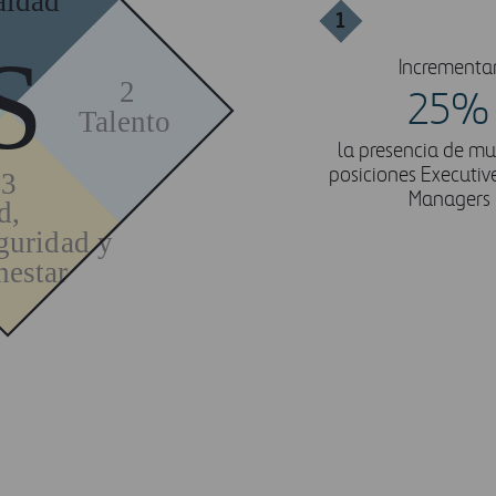
aldad
1
S
Incrementa
2
25%
Talento
la presencia de mu
posiciones Executiv
3
Managers
d,
guridad y
nestar