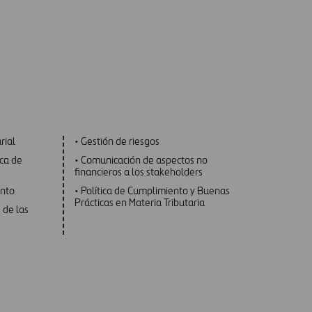
rial
• Gestión de riesgos
ica de
• Comunicación de aspectos no
financieros a los stakeholders
nto
• Política de Cumplimiento y Buenas
Prácticas en Materia Tributaria
 de las