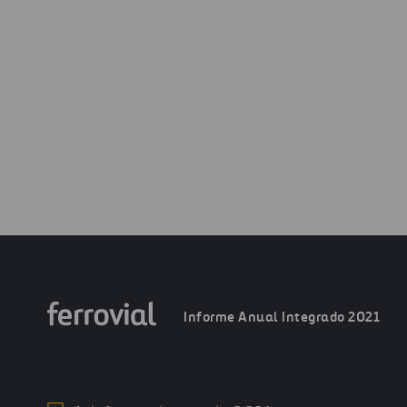
Siguiente
Personas
Anterior
Evolución de los negocios
Informe Anual Integrado 2021