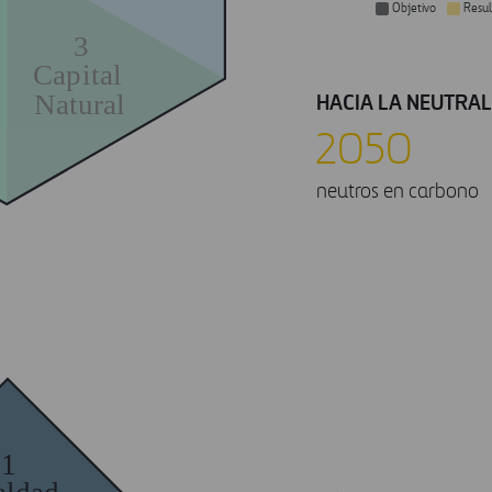
Objetivo
Resu
3
Capital
Natural
HACIA LA NEUTRA
2050
neutros en carbono
1