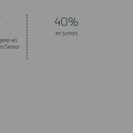
r
40%
en juniors
jeres en
es/Senior