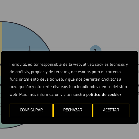
1
1
Buen
G
Gobierno
• Código de Ética Empresa
Ferrovial, editor responsable de la web, utiliza cookies técnicas y
• Política de integridad ét
de análisis, propias y de terceros, necesarias para el correcto
terceros
funcionamiento del sitio web, y que nos permiten analizar su
• Programa de Cumplimie
navegación y ofrecerle diversas funcionalidades dentro del sitio
2
• Respeto de los derechos
política de cookies
web. Para más información visita nuestra
.
personas
zación de
enibilidad
CONFIGURAR
RECHAZAR
ACEPTAR