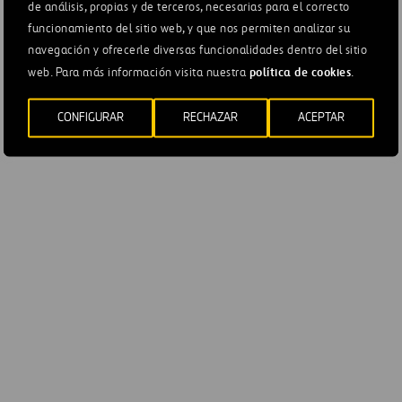
de análisis, propias y de terceros, necesarias para el correcto
funcionamiento del sitio web, y que nos permiten analizar su
Impuestos diferidos
670
navegación y ofrecerle diversas funcionalidades dentro del sitio
política de cookies
web. Para más información visita nuestra
.
Derivados financieros a
295
valor razonable
CONFIGURAR
RECHAZAR
ACEPTAR
PASIVOS CORRIENTES
6.577
Pasivos clasif.
mantenidos para la
1.478
venta
Pasivo arrendamiento a
51
corto plazo