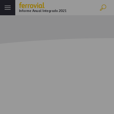
Informe Anual Integrado 2021
Inicio
Informe anual
Ferrovial en 2021
Evolución de los negocios
Análisis financiero
Balance Consolidado