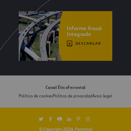
Informe Anual
Integrado
DESCARGAR
Canal Ético
Ferrovial
Política de cookies
Política de privacidad
Aviso legal
Twitter
Facebook
Youtube
Linkedin
Pinterest
Instagram
© Copyright 2026, Ferrovial