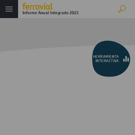
Informe Anual Integrado 2021
Inicio
Informe anual
Ferrovial en 2021
Evolución de los negocios
Análisis financiero
Cuenta de resultados consolidada
HERRAMIENTA
INTERACTIVA