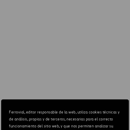
HAH
-238
-39
AGS
-20
-5
Otros
4
Construcción
0
Otros
-5
-
Total
-178
-37
Ferrovial, editor responsable de la web, utiliza cookies técnicas y
VENTAS
de análisis, propias y de terceros, necesarias para el correcto
funcionamiento del sitio web, y que nos permiten analizar su