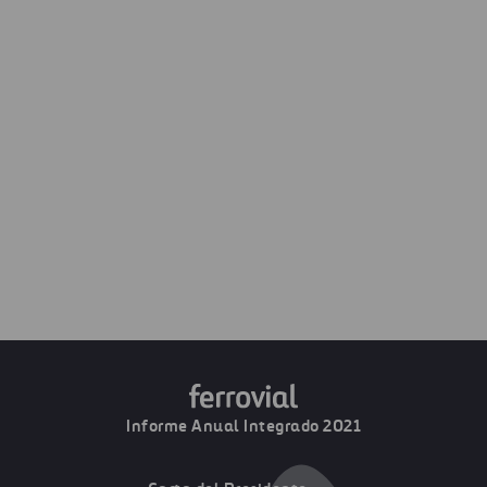
discontinuadas de Servicios (246 millones de euros) y el
negocio inmobiliario de Budimex (115 millones de euros).
COMPARTIR
COMPARAR CON 2020
DESCARGAR
IMPRIMIR
Informe Anual Integrado 2021