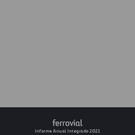
por 733.602.481 acciones ordinarias, de una única clase y
valor nominal de veinte céntimos de euro (0,20€) cada una
de ellas. La autocartera de la compañía ascendía a
5.072.018 acciones a 31 de diciembre de 2021.
COMPARTIR
COMPARAR CON 2020
DESCARGAR
IMPRIMIR
Informe Anual Integrado 2021