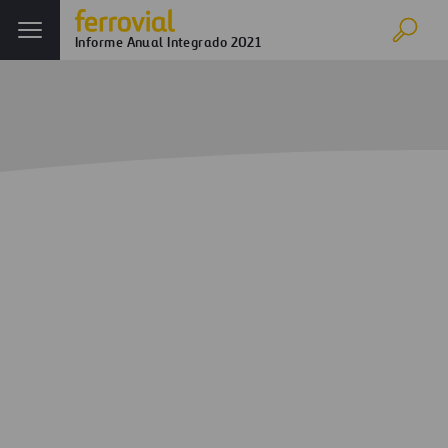
Informe Anual Integrado 2021
Inicio
Informe anual
Ferrovial en 2021
Evolución de los negocios
Anexo
Anexo IV – Remuneración al accionista