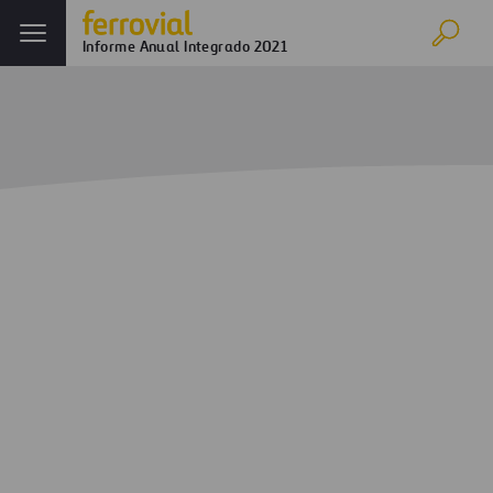
Informe Anual Integrado 2021
Inicio
Informe anual
Ferrovial en 2021
Evolución de los negocios
Análisis financiero
PNT & Flujo de Caja ex-infraestructuras (incluyendo actividades
discontinuadas)